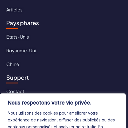
Articles
Pays phares
États-Unis
Royaume-Uni
Chine
Support
Contact
Nous respectons votre vie privée.
CGU
Nous utilisons des cookies pour améliorer votre
CGV
expérience de navigation, diffuser des publicités ou des
contenus personnalisés et analyser notre trafic. En