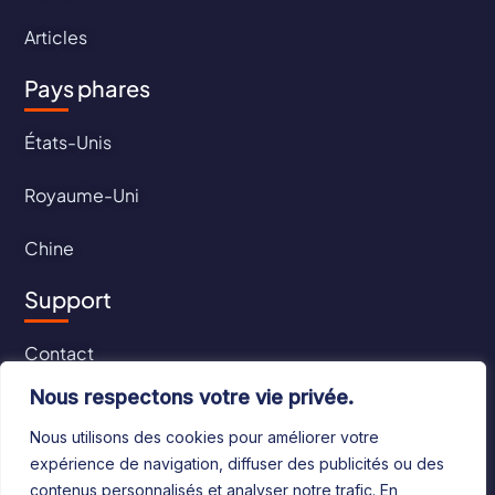
Articles
Pays phares
États-Unis
Royaume-Uni
Chine
Support
Contact
Nous respectons votre vie privée.
CGU
Nous utilisons des cookies pour améliorer votre
CGV
expérience de navigation, diffuser des publicités ou des
contenus personnalisés et analyser notre trafic. En