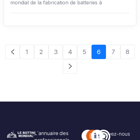
mondial de la fabrication de batteries à
1
2
3
4
5
6
7
8
L’annuaire des
Suivez-nous
professionnels