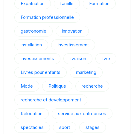
Expatriation
famille
Formation
Formation professionnelle
gastronomie
innovation
installation
Investissement
investissements
livraison
livre
Livres pour enfants
marketing
Mode
Politique
recherche
recherche et developpement
Relocation
service aux entreprises
spectacles
sport
stages