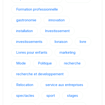
Formation professionnelle
gastronomie
innovation
installation
Investissement
investissements
livraison
livre
Livres pour enfants
marketing
Mode
Politique
recherche
recherche et developpement
Relocation
service aux entreprises
spectacles
sport
stages