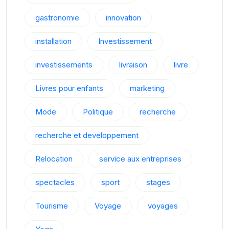
gastronomie
innovation
installation
Investissement
investissements
livraison
livre
Livres pour enfants
marketing
Mode
Politique
recherche
recherche et developpement
Relocation
service aux entreprises
spectacles
sport
stages
Tourisme
Voyage
voyages