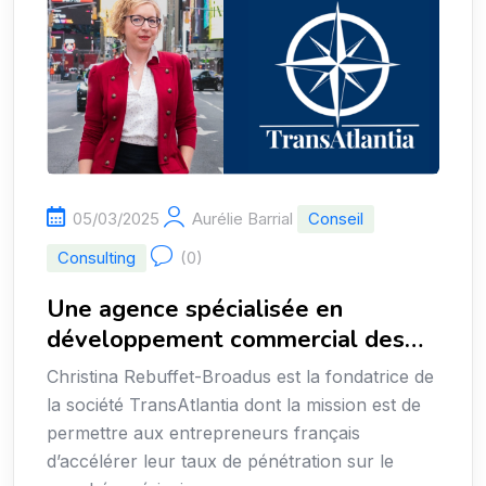
05/03/2025
Aurélie Barrial
Conseil
Consulting
(0)
Une agence spécialisée en
développement commercial des
entrepreneurs français aux USA
Christina Rebuffet-Broadus est la fondatrice de
la société TransAtlantia dont la mission est de
permettre aux entrepreneurs français
d’accélérer leur taux de pénétration sur le