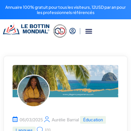
Annuaire 100% gratuit pour tous les visiteurs, 12USD par an pour
les professionnels référencés
06/03/2025
Aurélie Barrial
Éducation
Langues
(0)