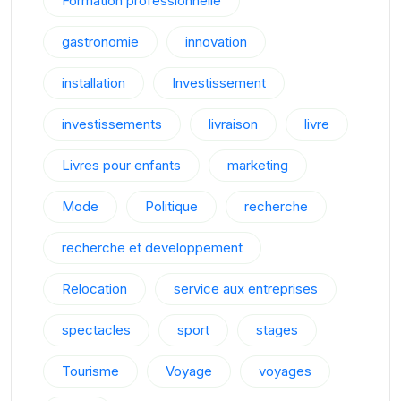
Formation professionnelle
gastronomie
innovation
installation
Investissement
investissements
livraison
livre
Livres pour enfants
marketing
Mode
Politique
recherche
recherche et developpement
Relocation
service aux entreprises
spectacles
sport
stages
Tourisme
Voyage
voyages