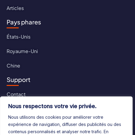
Articles
Pays phares
États-Unis
Royaume-Uni
Chine
Support
Contact
Nous respectons votre vie privée.
CGU
Nous utilisons des cookies pour améliorer votre
CGV
expérience de navigation, diffuser des publicités ou des
contenus personnalisés et analyser notre trafic. En