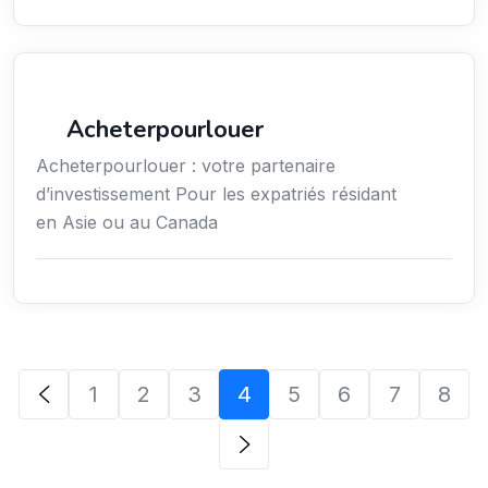
Services / Mode de vie / Bien-être
Acheterpourlouer
Acheterpourlouer : votre partenaire
d’investissement Pour les expatriés résidant
en Asie ou au Canada
1
2
3
4
5
6
7
8