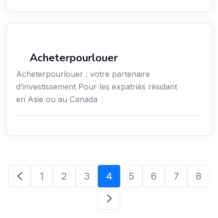
Services / Mode de vie / Bien-être
Acheterpourlouer
Acheterpourlouer : votre partenaire
d’investissement Pour les expatriés résidant
en Asie ou au Canada
1
2
3
4
5
6
7
8