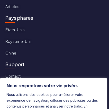
Articles
Pays phares
États-Unis
Royaume-Uni
Chine
Support
Contact
Nous respectons votre vie privée.
CGU
Nous utilisons des cookies pour améliorer votre
CGV
expérience de navigation, diffuser des publicités ou des
contenus personnalisés et analyser notre trafic. En