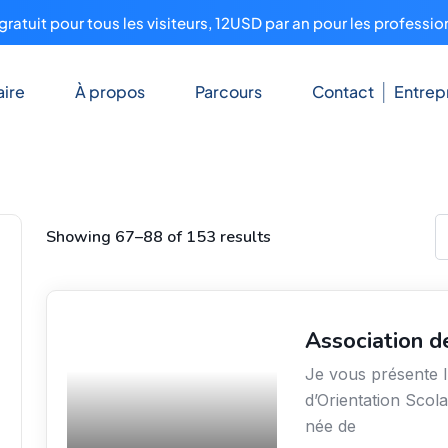
ratuit pour tous les visiteurs, 12USD par an pour les professio
ire
À propos
Parcours
Contact
Entrep
Showing 67–88 of 153 results
Association d
Secteur Public / Social /
Éducation
Je vous présente l
d’Orientation Scola
née de