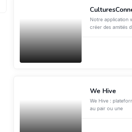
CulturesConn
Services / Mode de vie
/ Bien-être
Notre application 
créer des amitiés 
We Hive
Services / Mode de vie
/ Bien-être
We Hive : platefor
au pair ou une