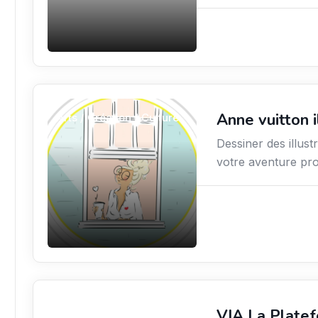
Anne vuitton i
Arts / Création / Culture
Dessiner des illu
votre aventure prof
VIA La Platef
Finance