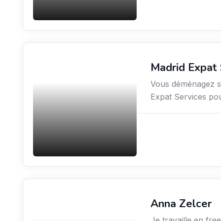
Madrid Expat 
Services aux expatriés
Vous déménagez sur
Expat Services pou
Anna Zelcer
Environnement
Je travaille en fre