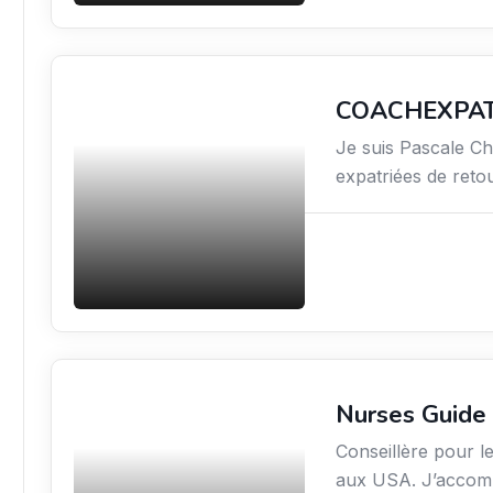
COACHEXPA
Services / Mode de vie
/ Bien-être
Je suis Pascale C
expatriées de reto
Nurses Guide
Services / Mode de vie
/ Bien-être
Conseillère pour le
aux USA. J’accomp