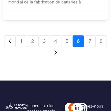
mondial de la fabrication de batteries à
1
2
3
4
5
6
7
8
L’annuaire des
Suivez-nous
professionnels