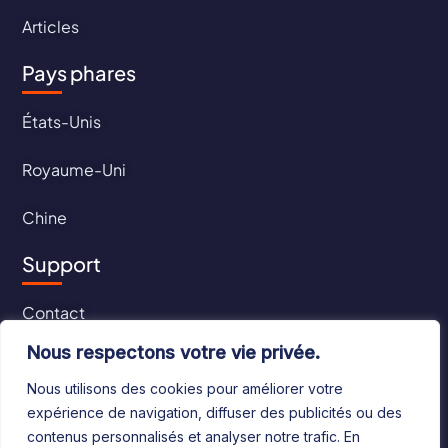
Articles
Pays phares
États-Unis
Royaume-Uni
Chine
Support
Contact
Nous respectons votre vie privée.
CGU
Nous utilisons des cookies pour améliorer votre
CGV
expérience de navigation, diffuser des publicités ou des
contenus personnalisés et analyser notre trafic. En