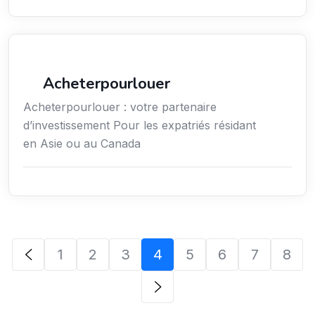
Services / Mode de vie / Bien-être
Acheterpourlouer
Acheterpourlouer : votre partenaire
d’investissement Pour les expatriés résidant
en Asie ou au Canada
1
2
3
4
5
6
7
8