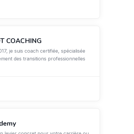
OT COACHING
17, je suis coach certifiée, spécialisée
ent des transitions professionnelles
ademy
n levier concret pour votre carrière ou