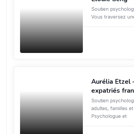
Soutien psychologiq
Vous traversez une 
Aurélia Etzel
Secteur Public / Social /
Éducation
expatriés fra
Soutien psychologi
adultes, familles e
Psychologue et