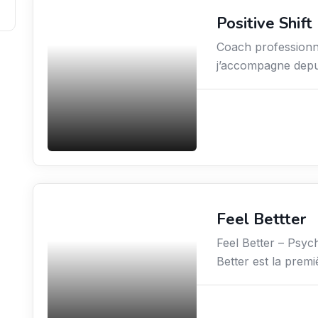
Positive Shift
Coaching
Coach professionn
j’accompagne depui
Feel Bettter
Services / Mode de vie
/ Bien-être
Feel Better – Psyc
Better est la prem