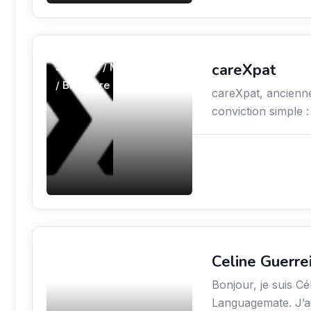
careXpat
Services / Mode de vie
/ Bien-être
careXpat, ancienn
conviction simple :
Celine Guerre
Services / Mode de vie
/ Bien-être
Bonjour, je suis Cé
Languagemate. J’ai