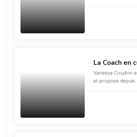
La Coach en c
Services / Mode de vie
/ Bien-être
Vanessa Coudrin es
et propose depuis