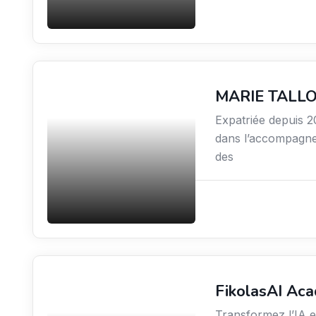
MARIE TALL
Coaching
Expatriée depuis 20
dans l’accompagnem
des
FikolasAI Ac
Formation
professionnelle
Transformez l’IA e