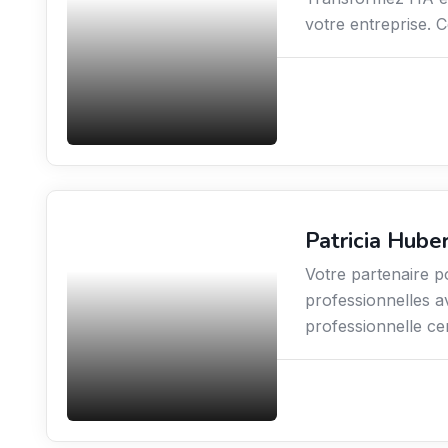
votre entreprise. C
Patricia Hube
Services / Mode de vie
/ Bien-être
Votre partenaire po
professionnelles a
professionnelle cer