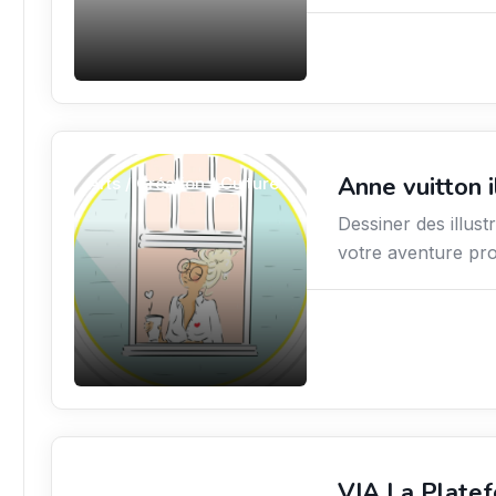
Anne vuitton i
Arts / Création / Culture
Dessiner des illu
votre aventure prof
VIA La Platef
Finance