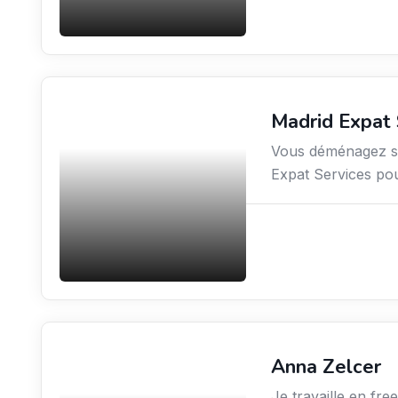
Madrid Expat 
Services aux expatriés
Vous déménagez sur
Expat Services pou
Anna Zelcer
Environnement
Je travaille en fre