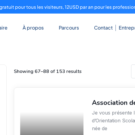
ratuit pour tous les visiteurs, 12USD par an pour les professio
ire
À propos
Parcours
Contact
Entrep
Showing 67–88 of 153 results
Association d
Secteur Public / Social /
Éducation
Je vous présente l
d’Orientation Scola
née de