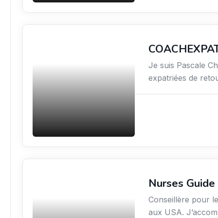
COACHEXPA
Services / Mode de vie
/ Bien-être
Je suis Pascale C
expatriées de reto
Nurses Guide
Services / Mode de vie
/ Bien-être
Conseillère pour le
aux USA. J’accomp