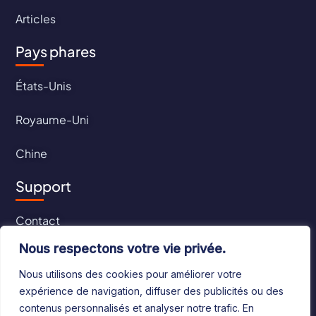
Articles
Pays phares
États-Unis
Royaume-Uni
Chine
Support
Contact
Nous respectons votre vie privée.
CGU
Nous utilisons des cookies pour améliorer votre
CGV
expérience de navigation, diffuser des publicités ou des
contenus personnalisés et analyser notre trafic. En