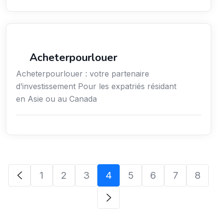
Services / Mode de vie / Bien-être
Acheterpourlouer
Acheterpourlouer : votre partenaire
d’investissement Pour les expatriés résidant
en Asie ou au Canada
1
2
3
4
5
6
7
8