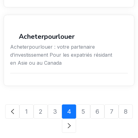
Services / Mode de vie / Bien-être
Acheterpourlouer
Acheterpourlouer : votre partenaire
d’investissement Pour les expatriés résidant
en Asie ou au Canada
1
2
3
4
5
6
7
8