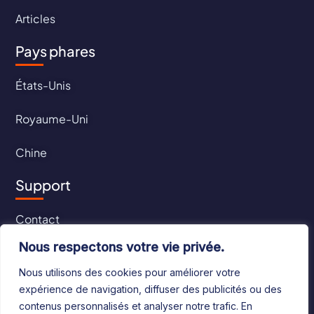
Articles
Pays phares
États-Unis
Royaume-Uni
Chine
Support
Contact
Nous respectons votre vie privée.
CGU
Nous utilisons des cookies pour améliorer votre
CGV
expérience de navigation, diffuser des publicités ou des
contenus personnalisés et analyser notre trafic. En